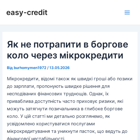
Перейти
Навігація
Main
easy-credit
до
по
Men
вмісту
запису
Як не потрапити в боргове
коло через мікрокредити
Від
burhomymen1972
/
13.05.2026
Мікрокредити, відомі також як швидкі гроші або позики
до зарплати, пропонують швидке рішення для
несподіваних фінансових труднощів. Однак, їх
приваблива доступність часто приховує ризики, які
можуть затягнути позичальника в глибоке боргове
коло. У цій статті ми детально розглянемо, як
усвідомлено користуватися послугами
мікрокредитування та уникнути пасток, що ведуть до
фінансової нестабільності.