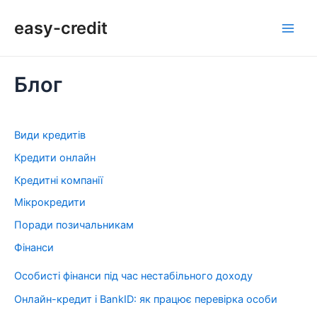
Перейти
Main
easy-credit
до
Men
вмісту
Блог
Види кредитів
Кредити онлайн
Кредитні компанії
Мікрокредити
Поради позичальникам
Фінанси
Особисті фінанси під час нестабільного доходу
Онлайн-кредит і BankID: як працює перевірка особи