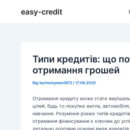
Перейти
Навігація
easy-credit
до
по
вмісту
запису
Типи кредитів: що по
отримання грошей
Від
burhomymen1972
/
17.06.2025
Отримання кредиту може стати вирішальн
цілей, будь то покупка житла, автомобіля
навчання. Розуміння різних типів кредиті
отримання фінансування є ключем до успі
детально розгляне основні види кредитів,