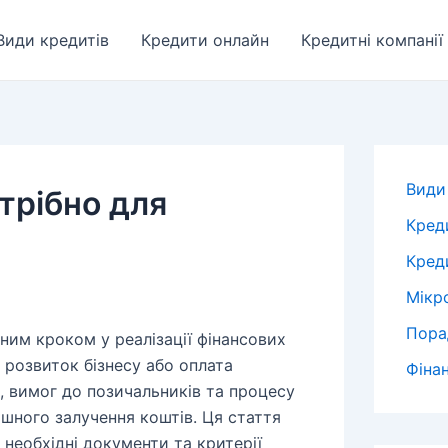
Види кредитів
Кредити онлайн
Кредитні компанії
Види
трібно для
Кред
Креди
Мікр
Пора
им кроком у реалізації фінансових
, розвиток бізнесу або оплата
Фіна
в, вимог до позичальників та процесу
шного залучення коштів. Ця стаття
 необхідні документи та критерії