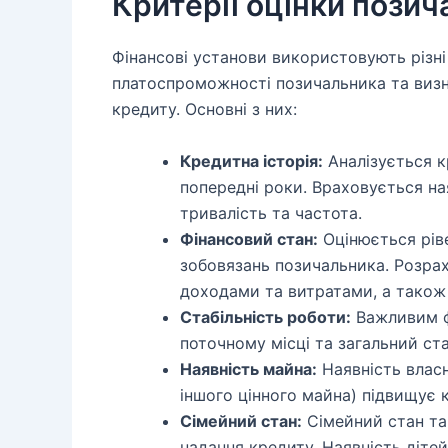
Критерії оцінки пози
Фінансові установи використовують різні 
платоспроможності позичальника та виз
кредиту. Основні з них:
Кредитна історія:
Аналізується к
попередні роки. Враховується на
тривалість та частота.
Фінансовий стан:
Оцінюється ріве
зобовязань позичальника. Розра
доходами та витратами, а також
Стабільність роботи:
Важливим ф
поточному місці та загальний ста
Наявність майна:
Наявність власн
іншого цінного майна) підвищує
Сімейний стан:
Сімейний стан та
надання кредиту. Наявність діте