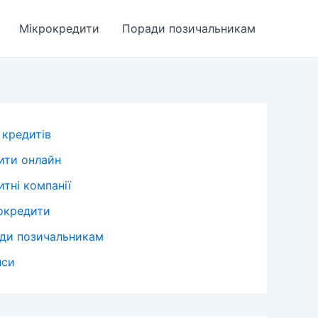
Мікрокредити
Поради позичальникам
 кредитів
ити онлайн
тні компанії
окредити
ди позичальникам
нси