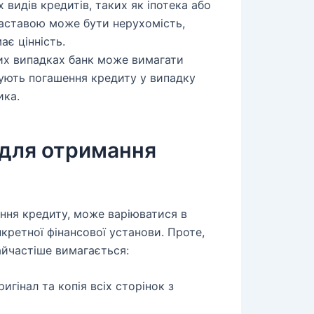
 видів кредитів, таких як іпотека або
Заставою може бути нерухомість,
ає цінність.
их випадках банк може вимагати
нтують погашення кредиту у випадку
ика.
 для отримання
ння кредиту, може варіюватися в
кретної фінансової установи. Проте,
айчастіше вимагається:
игінал та копія всіх сторінок з