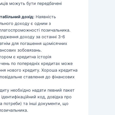
мців можуть бути передбачені
табільний дохід:
Наявність
ільного доходу є одним з
 платоспроможності позичальника.
ердження доходу за останні 3-6
татнім для погашення щомісячних
нансових зобовязань.
ором є кредитна історія
очень по попередніх кредитах може
ння нового кредиту. Хороша кредитна
ідповідальне ставлення до фінансових
иту необхідно надати певний пакет
 ідентифікаційний код, довідка про
а потреби) та інші документи, що
позичальника.