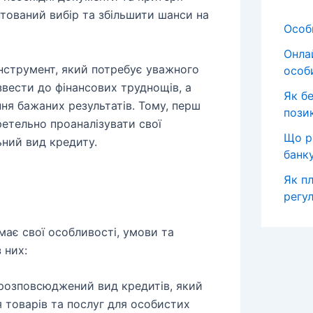
тований вибір та збільшити шанси на
Особи
Онла
інструмент, який потребує уважного
особ
вести до фінансових труднощів, а
Як б
ння бажаних результатів. Тому, перш
пози
ретельно проаналізувати свої
Що р
ьний вид кредиту.
банк
Як пл
в
регул
 має свої особливості, умови та
 них:
розповсюджений вид кредитів, який
 товарів та послуг для особистих