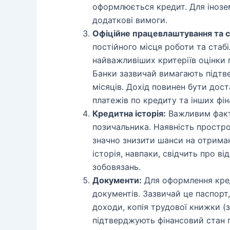
оформлюється кредит. Для інозе
додаткові вимоги.
Офіційне працевлаштування та с
постійного місця роботи та стаб
найважливіших критеріїв оцінки
Банки зазвичай вимагають підтв
місяців. Дохід повинен бути дос
платежів по кредиту та інших фі
Кредитна історія:
Важливим факт
позичальника. Наявність простр
значно знизити шанси на отрима
історія, навпаки, свідчить про в
зобовязань.
Документи:
Для оформлення кред
документів. Зазвичай це паспорт,
доходи, копія трудової книжки (з
підтверджують фінансовий стан 