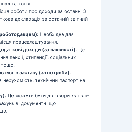
інал та копія.
ісця роботи про доходи за останні 3-
аткова декларація за останній звітний
а роботодавцем):
Необхідна для
місця працевлаштування.
даткові доходи (за наявності):
Це
я пенсії, стипендії, соціальних
 тощо.
ться в заставу (за потреби):
а нерухомість, технічний паспорт на
у):
Це можуть бути договори купівлі-
рахунків, документи, що
що.