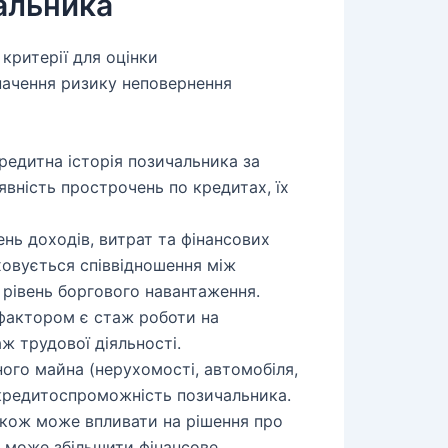
чальника
критерії для оцінки
начення ризику неповернення
редитна історія позичальника за
явність прострочень по кредитах, їх
нь доходів, витрат та фінансових
ховується співвідношення між
 рівень боргового навантаження.
актором є стаж роботи на
ж трудової діяльності.
ого майна (нерухомості, автомобіля,
 кредитоспроможність позичальника.
кож може впливати на рішення про
й може збільшити фінансове