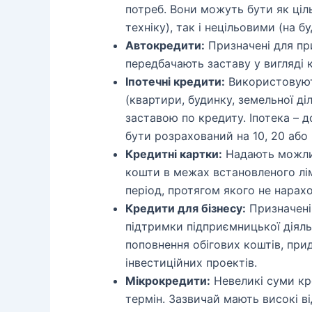
потреб. Вони можуть бути як ціл
техніку), так і нецільовими (на бу
Автокредити:
Призначені для пр
передбачають заставу у вигляді 
Іпотечні кредити:
Використовуют
(квартири, будинку, земельної ді
заставою по кредиту. Іпотека – 
бути розрахований на 10, 20 або 
Кредитні картки:
Надають можлив
кошти в межах встановленого лім
період, протягом якого не нарах
Кредити для бізнесу:
Призначені
підтримки підприємницької діяль
поповнення обігових коштів, при
інвестиційних проектів.
Мікрокредити:
Невеликі суми кре
термін. Зазвичай мають високі в