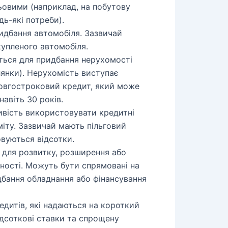
ьовими (наприклад, на побутову
дь-які потреби).
идбання автомобіля. Зазвичай
купленого автомобіля.
ься для придбання нерухомості
лянки). Нерухомість виступає
довгостроковий кредит, який може
навіть 30 років.
ість використовувати кредитні
іту. Зазвичай мають пільговий
овуються відсотки.
 для розвитку, розширення або
ності. Можуть бути спрямовані на
дбання обладнання або фінансування
дитів, які надаються на короткий
ідсоткові ставки та спрощену