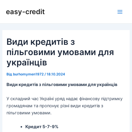
Перейти
Навігація
Main
easy-credit
до
по
Men
вмісту
запису
Види кредитів з
пільговими умовами для
українців
Від
burhomymen1972
/
18.10.2024
Види кредитів з пільговими умовами для українців
У складний час Україні уряд надає фінансову підтримку
громадянам та пропонує різні види кредитів з
пільговими умовами.
Кредит 5-7-9%