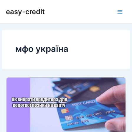
Перейти
Пагінація
Main
easy-credit
до
записів
Men
вмісту
мфо україна