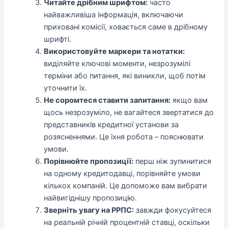
Читайте дрібним шрифтом:
часто
найважливіша інформація, включаючи
приховані комісії, ховається саме в дрібному
шрифті.
Використовуйте маркери та нотатки:
виділяйте ключові моменти, незрозумілі
терміни або питання, які виникли, щоб потім
уточнити їх.
Не соромтеся ставити запитання:
якщо вам
щось незрозуміло, не вагайтеся звертатися до
представників кредитної установи за
розясненнями. Це їхня робота – пояснювати
умови.
Порівнюйте пропозиції:
перш ніж зупинитися
на одному кредитодавці, порівняйте умови
кількох компаній. Це допоможе вам вибрати
найвигіднішу пропозицію.
Зверніть увагу на РРПС:
завжди фокусуйтеся
на реальній річній процентній ставці, оскільки