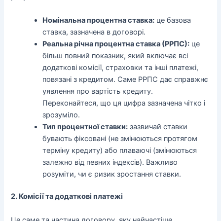
Номінальна процентна ставка:
це базова
ставка, зазначена в договорі.
Реальна річна процентна ставка (РРПС):
це
більш повний показник, який включає всі
додаткові комісії, страховки та інші платежі,
повязані з кредитом. Саме РРПС дає справжнє
уявлення про вартість кредиту.
Переконайтеся, що ця цифра зазначена чітко і
зрозуміло.
Тип процентної ставки:
зазвичай ставки
бувають фіксовані (не змінюються протягом
терміну кредиту) або плаваючі (змінюються
залежно від певних індексів). Важливо
розуміти, чи є ризик зростання ставки.
2. Комісії та додаткові платежі
Це саме та частина договору, яку найчастіше