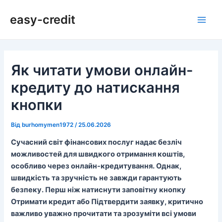
Перейти
Навігація
Main
easy-credit
до
по
Men
вмісту
запису
Як читати умови онлайн-
кредиту до натискання
кнопки
Від
burhomymen1972
/
25.06.2026
Сучасний світ фінансових послуг надає безліч
можливостей для швидкого отримання коштів,
особливо через онлайн-кредитування. Однак,
швидкість та зручність не завжди гарантують
безпеку. Перш ніж натиснути заповітну кнопку
Отримати кредит або Підтвердити заявку, критично
важливо уважно прочитати та зрозуміти всі умови