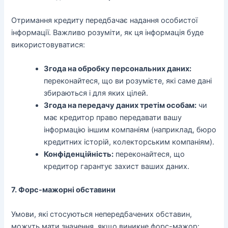
Отримання кредиту передбачає надання особистої
інформації. Важливо розуміти, як ця інформація буде
використовуватися:
Згода на обробку персональних даних:
переконайтеся, що ви розумієте, які саме дані
збираються і для яких цілей.
Згода на передачу даних третім особам:
чи
має кредитор право передавати вашу
інформацію іншим компаніям (наприклад, бюро
кредитних історій, колекторським компаніям).
Конфіденційність:
переконайтеся, що
кредитор гарантує захист ваших даних.
7. Форс-мажорні обставини
Умови, які стосуються непередбачених обставин,
можуть мати значення, якщо виникне форс-мажор: