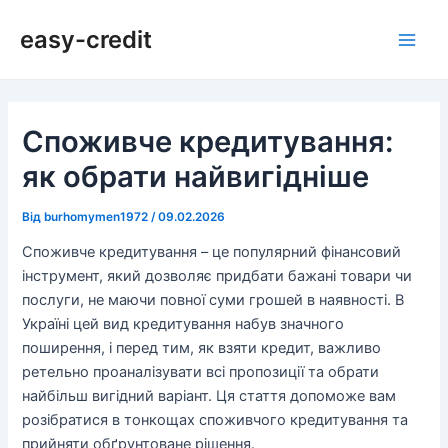
Перейти
Навігація
Main
easy-credit
до
по
Men
вмісту
запису
Споживче кредитування:
як обрати найвигідніше
Від
burhomymen1972
/
09.02.2026
Споживче кредитування – це популярний фінансовий
інструмент, який дозволяє придбати бажані товари чи
послуги, не маючи повної суми грошей в наявності. В
Україні цей вид кредитування набув значного
поширення, і перед тим, як взяти кредит, важливо
ретельно проаналізувати всі пропозиції та обрати
найбільш вигідний варіант. Ця стаття допоможе вам
розібратися в тонкощах споживчого кредитування та
прийняти обґрунтоване рішення.