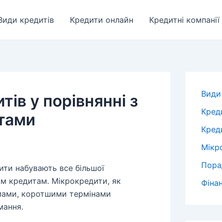
Види кредитів
Кредити онлайн
Кредитні компанії
Види
ів у порівнянні з
Кред
тами
Креди
Мікр
Пора
ити набувають все більшої
им кредитам. Мікрокредити, як
Фіна
мами, коротшими термінами
мання.