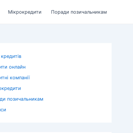
Мікрокредити
Поради позичальникам
 кредитів
ити онлайн
тні компанії
окредити
ди позичальникам
нси