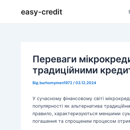
Перейти
Навігація
easy-credit
до
по
вмісту
запису
Переваги мікрокредит
традиційними креди
Від
burhomymen1972
/
03.12.2024
У сучасному фінансовому світі мікрокред
популярності як альтернатива традиційн
правило, характеризуються меншими су
погашення та спрощеним процесом отри