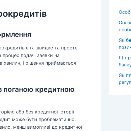
рокредитів
Особи
Онла
особ
ормлення
Як б
пози
рокредитів є їх швидке та просте
в процес подачі заявки на
Що р
а хвилин, і рішення приймається
банк
Як пл
регул
 з поганою кредитною
орією або без кредитної історії
редит може бути проблематично.
вило, менш вимогливі до кредитної