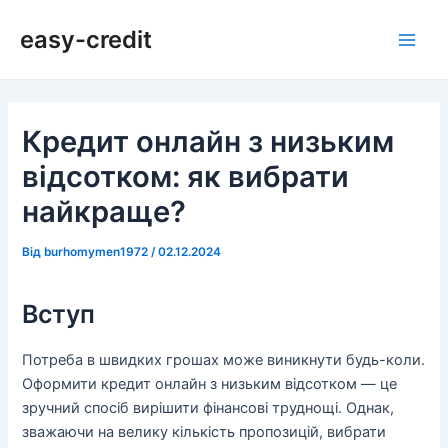
Перейти
Навігація
Main
easy-credit
до
по
Men
вмісту
запису
Кредит онлайн з низьким
відсотком: як вибрати
найкраще?
Від
burhomymen1972
/
02.12.2024
Вступ
Потреба в швидких грошах може виникнути будь-коли.
Оформити кредит онлайн з низьким відсотком — це
зручний спосіб вирішити фінансові труднощі. Однак,
зважаючи на велику кількість пропозицій, вибрати