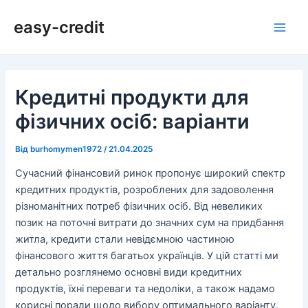
Перейти
Навігація
Main
easy-credit
до
по
Men
вмісту
запису
Кредитні продукти для
фізичних осіб: варіанти
Від
burhomymen1972
/
21.04.2025
Сучасний фінансовий ринок пропонує широкий спектр
кредитних продуктів, розроблених для задоволення
різноманітних потреб фізичних осіб. Від невеликих
позик на поточні витрати до значних сум на придбання
житла, кредити стали невідємною частиною
фінансового життя багатьох українців. У цій статті ми
детально розглянемо основні види кредитних
продуктів, їхні переваги та недоліки, а також надамо
корисні поради щодо вибору оптимального варіанту.