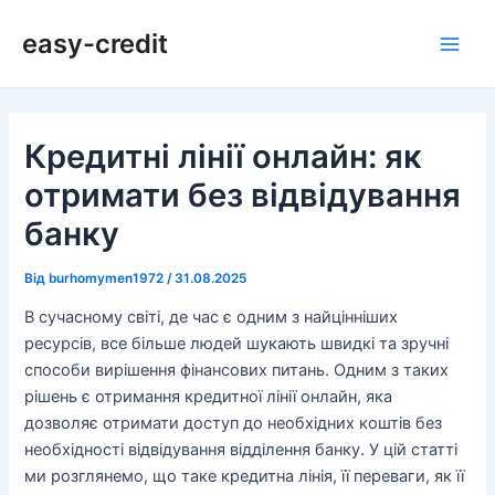
Перейти
Навігація
Main
easy-credit
до
по
Men
вмісту
запису
Кредитні лінії онлайн: як
отримати без відвідування
банку
Від
burhomymen1972
/
31.08.2025
В сучасному світі, де час є одним з найцінніших
ресурсів, все більше людей шукають швидкі та зручні
способи вирішення фінансових питань. Одним з таких
рішень є отримання кредитної лінії онлайн, яка
дозволяє отримати доступ до необхідних коштів без
необхідності відвідування відділення банку. У цій статті
ми розглянемо, що таке кредитна лінія, її переваги, як її