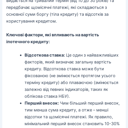
видається на тривалий термін (від 10 до 30 років) та
передбачає щомісячні платежі, які складаються з
основної суми боргу (тіла кредиту) та відсотків за
користування кредитом.
Ключові фактори, які впливають на вартість
іпотечного кредиту:
Відсоткова ставка:
Це один з найважливіших
факторів, який визначає загальну вартість
кредиту. Відсоткова ставка може бути
фіксованою (не змінюється протягом усього
терміну кредиту) або плаваючою (змінюється
залежно від певних індикаторів, таких як
облікова ставка НБУ).
Перший внесок:
Чим більший перший внесок,
тим менша сума кредиту, а отже – менші
відсотки та щомісячні платежі. Як правило,
мінімальний перший внесок становить 10-30%