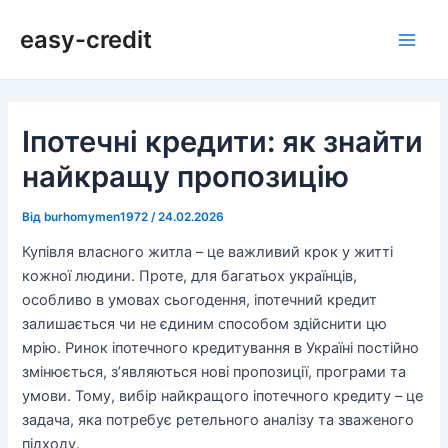
Перейти
Навігація
Main
easy-credit
до
по
Men
вмісту
запису
Іпотечні кредити: як знайти
найкращу пропозицію
Від
burhomymen1972
/
24.02.2026
Купівля власного житла – це важливий крок у житті
кожної людини. Проте, для багатьох українців,
особливо в умовах сьогодення, іпотечний кредит
залишається чи не єдиним способом здійснити цю
мрію. Ринок іпотечного кредитування в Україні постійно
змінюється, з’являються нові пропозиції, програми та
умови. Тому, вибір найкращого іпотечного кредиту – це
задача, яка потребує ретельного аналізу та зваженого
підходу.