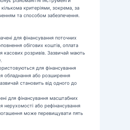
онує різноманітні інструменти
 кількома критеріями, зокрема, за
ченням та способом забезпечення.
ачені для фінансування поточних
оповнення обігових коштів, оплата
я касових розривів. Зазвичай мають
.
ристовуються для фінансування
ня обладнання або розширення
азвичай становить від одного до
ені для фінансування масштабних
ня нерухомості або рефінансування
н погашення може перевищувати пять