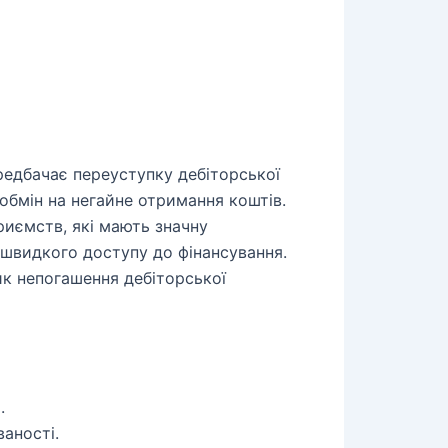
редбачає переуступку дебіторської
 обмін на негайне отримання коштів.
иємств, які мають значну
 швидкого доступу до фінансування.
ик непогашення дебіторської
.
аності.