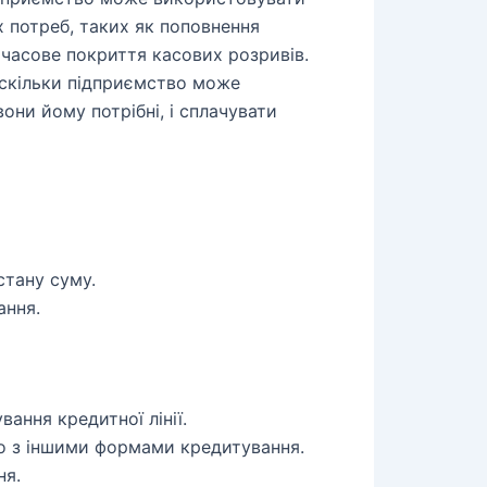
х потреб, таких як поповнення
мчасове покриття касових розривів.
 оскільки підприємство може
они йому потрібні, і сплачувати
стану суму.
ання.
вання кредитної лінії.
о з іншими формами кредитування.
ня.