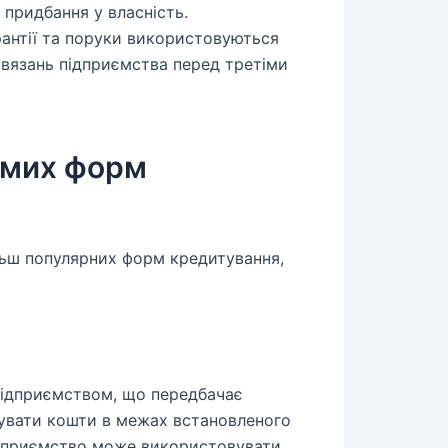
придбання у власність.
рантії та поруки використовуються
овязань підприємства перед третіми
емих форм
льш популярних форм кредитування,
 підприємством, що передбачає
увати кошти в межах встановленого
Підприємство може використовувати