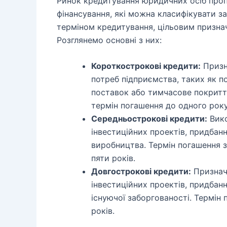
Ринок кредитування юридичних осіб проп
фінансування, які можна класифікувати за
терміном кредитування, цільовим призна
Розглянемо основні з них:
Короткострокові кредити:
Призн
потреб підприємства, таких як п
поставок або тимчасове покритт
термін погашення до одного року
Середньострокові кредити:
Вико
інвестиційних проектів, придбан
виробництва. Термін погашення з
пяти років.
Довгострокові кредити:
Признач
інвестиційних проектів, придбан
існуючої заборгованості. Термі
років.