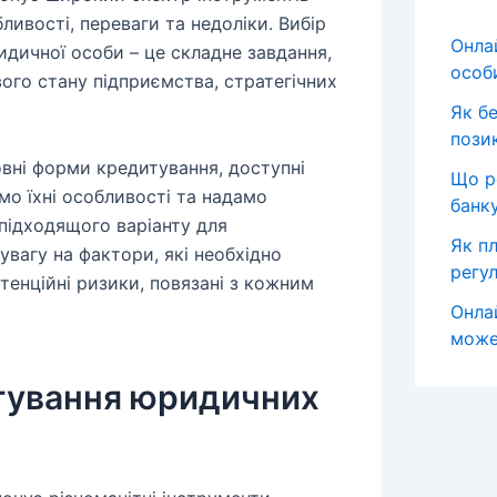
ливості, переваги та недоліки. Вибір
Онла
дичної особи – це складне завдання,
особ
вого стану підприємства, стратегічних
Як б
пози
овні форми кредитування, доступні
Що р
мо їхні особливості та надамо
банк
підходящого варіанту для
Як пл
увагу на фактори, які необхідно
регул
тенційні ризики, повязані з кожним
Онла
може
тування юридичних