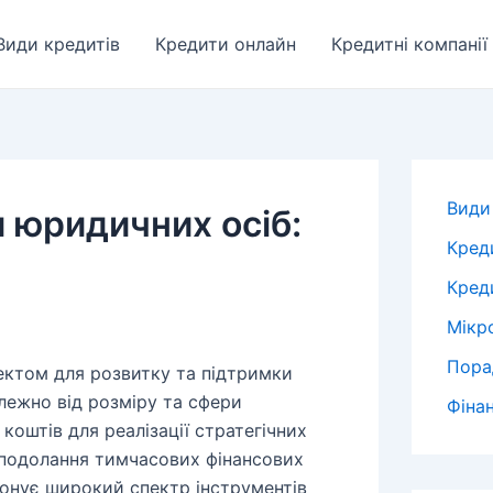
Види кредитів
Кредити онлайн
Кредитні компанії
Види
 юридичних осіб:
Кред
Креди
Мікр
Пора
ектом для розвитку та підтримки
алежно від розміру та сфери
Фіна
коштів для реалізації стратегічних
о подолання тимчасових фінансових
понує широкий спектр інструментів