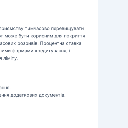
ідприємству тимчасово перевищувати
фт може бути корисним для покриття
асових розривів. Процентна ставка
ншими формами кредитування, і
 ліміту.
ання.
ення додаткових документів.