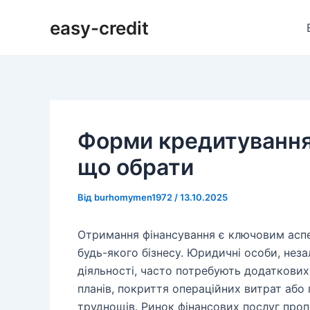
Перейти
Навігація
easy-credit
до
по
вмісту
запису
Форми кредитування
що обрати
Від
burhomymen1972
/
13.10.2025
Отримання фінансування є ключовим асп
будь-якого бізнесу. Юридичні особи, нез
діяльності, часто потребують додаткових 
планів, покриття операційних витрат аб
труднощів. Ринок фінансових послуг про