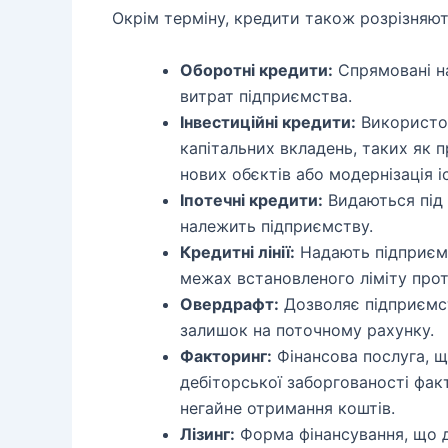
Окрім терміну, кредити також розрізняют
Оборотні кредити:
Спрямовані на
витрат підприємства.
Інвестиційні кредити:
Використов
капітальних вкладень, таких як 
нових обєктів або модернізація 
Іпотечні кредити:
Видаються під 
належить підприємству.
Кредитні лінії:
Надають підприєм
межах встановленого ліміту прот
Овердрафт:
Дозволяє підприємс
залишок на поточному рахунку.
Факторинг:
Фінансова послуга, 
дебіторської заборгованості факт
негайне отримання коштів.
Лізинг:
Форма фінансування, що 