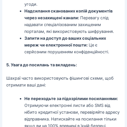
угоди.
Надсилання сканованих копій документів
через незахищені канали:
Перевагу слід
надавати спеціалізованим захищеним
порталам, які використовують шифрування.
Запити на доступ до ваших соціальних
мереж чи електронної пошти:
Це є
серйозним порушенням конфіденційності.
5. Увага до посилань та вкладень:
Шахраї часто використовують фішингові схеми, щоб
отримати ваші дані:
Не переходьте за підозрілими посиланнями:
Отримуючи електронні листи або SMS від
нібито кредитної установи, перевіряйте адресу
відправника. Натискайте на посилання тільки
якщо ви на 100% впевнені в їхній безпеці.