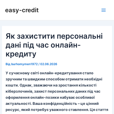
Перейти
Навігація
Main
easy-credit
до
по
Men
вмісту
запису
Як захистити персональні
дані під час онлайн-
кредиту
Від
burhomymen1972
/
02.06.2026
У сучасному світі онлайн-кредитування стало
зручним та швидким способом отримати необхідні
кошти. Однак, зважаючи на зростання кількості
кіберзлочинів, захист персональних даних під час
оформлення онлайн-позики набуває особливої
актуальності. Ваша конфіденційність – це цінний
ресурс, який потребує уважного ставлення. Ця стаття