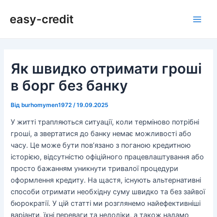
Перейти
Навігація
Main
easy-credit
до
по
Men
вмісту
запису
Як швидко отримати гроші
в борг без банку
Від
burhomymen1972
/
19.09.2025
У житті трапляються ситуації, коли терміново потрібні
гроші, а звертатися до банку немає можливості або
часу. Це може бути пов’язано з поганою кредитною
історією, відсутністю офіційного працевлаштування або
просто бажанням уникнути тривалої процедури
оформлення кредиту. На щастя, існують альтернативні
способи отримати необхідну суму швидко та без зайвої
бюрократії. У цій статті ми розглянемо найефективніші
варіанти, їхні переваги та недоліки, а також надамо