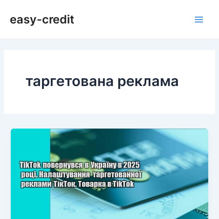
Перейти
Main
easy-credit
до
Men
вмісту
таргетована реклама