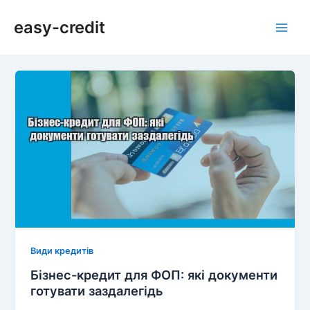
Перейти
Пагінація
Main
easy-credit
до
записів
Men
вмісту
Види кредитів
Бізнес-кредит для ФОП: які документи
готувати заздалегідь