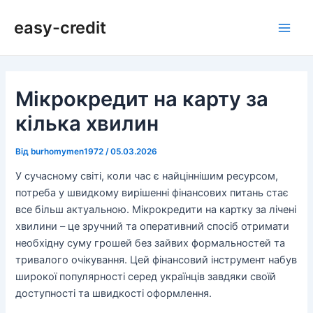
Перейти
Навігація
Main
easy-credit
до
по
Men
вмісту
запису
Мікрокредит на карту за
кілька хвилин
Від
burhomymen1972
/
05.03.2026
У сучасному світі, коли час є найціннішим ресурсом,
потреба у швидкому вирішенні фінансових питань стає
все більш актуальною. Мікрокредити на картку за лічені
хвилини – це зручний та оперативний спосіб отримати
необхідну суму грошей без зайвих формальностей та
тривалого очікування. Цей фінансовий інструмент набув
широкої популярності серед українців завдяки своїй
доступності та швидкості оформлення.