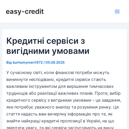
Перейти
Навігація
Main
easy-credit
до
по
Men
вмісту
запису
Кредитні сервіси з
вигідними умовами
Від
burhomymen1972
/
05.08.2025
У сучасному світі, коли фінансові потреби можуть
виникнути несподівано, кредитні сервіси стають
важливим інструментом для вирішення тимчасових
труднощів або реалізації важливих планів. Проте, вибір
кредитного сервісу з вигідними умовами – це завдання,
яке потребує уважного аналізу та розуміння ринку. Ця
стаття надасть вам вичерпну інформацію про те, як
знайти найкращі кредитні пропозиції в Україні, на що
звертати увагу, та які сервіси заслуговують на вашу