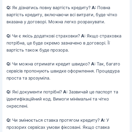
Q:
Як дізнатись повну вартість кредиту?
A:
Повна
вартість кредиту, включаючи всі витрати, буде чітко
вказана у договорі. Можна легко розрахувати.
Q:
Чи є якісь додаткові страховки?
A:
Якщо страховка
потрібна, це буде окремо зазначено в договорі. Її
вартість також буде прозора.
Q:
Чи можна отримати кредит швидко?
A:
Так, багато
сервісів пропонують швидке оформлення. Процедура
проста та зрозуміла.
Q:
Які документи потрібні?
A:
Зазвичай це паспорт та
ідентифікаційний код. Вимоги мінімальні та чітко
окреслені.
Q:
Чи змінюється ставка протягом кредиту?
A:
У
прозорих сервісах умови фіксовані. Якщо ставка