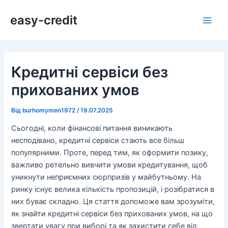
Перейти
Навігація
Main
easy-credit
до
по
Men
вмісту
запису
Кредитні сервіси без
прихованих умов
Від
burhomymen1972
/
19.07.2025
Сьогодні, коли фінансові питання виникають
несподівано, кредитні сервіси стають все більш
популярними. Проте, перед тим, як оформити позику,
важливо ретельно вивчити умови кредитування, щоб
уникнути неприємних сюрпризів у майбутньому. На
ринку існує велика кількість пропозицій, і розібратися в
них буває складно. Ця стаття допоможе вам зрозуміти,
як знайти кредитні сервіси без прихованих умов, на що
звертати увагу при виборі та як захистити себе від