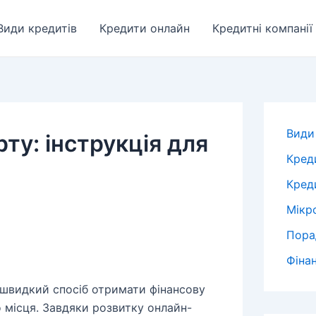
Види кредитів
Кредити онлайн
Кредитні компанії
Види
ту: інструкція для
Кред
Креди
Мікр
Пора
Фіна
 швидкий спосіб отримати фінансову
о місця. Завдяки розвитку онлайн-