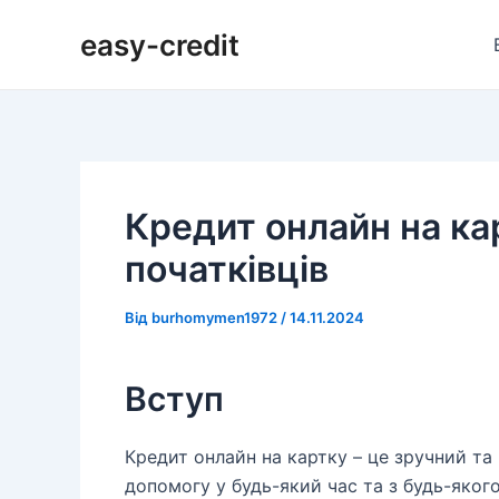
Перейти
Навігація
easy-credit
до
по
вмісту
запису
Кредит онлайн на кар
початківців
Від
burhomymen1972
/
14.11.2024
Вступ
Кредит онлайн на картку – це зручний та
допомогу у будь-який час та з будь-яког