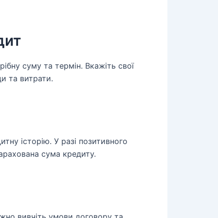
дит
рібну суму та термін. Вкажіть свої
и та витрати.
итну історію. У разі позитивного
арахована сума кредиту.
жно вивчіть умови договору та