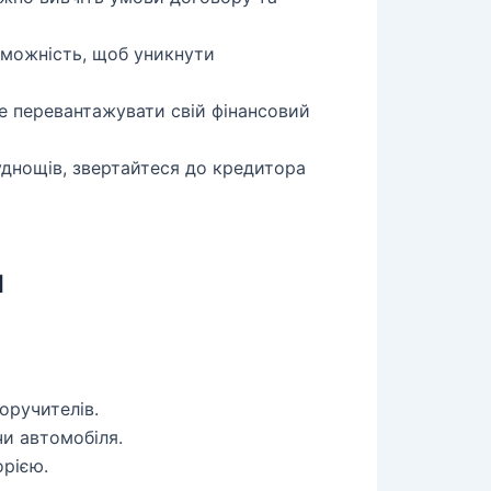
оможність, щоб уникнути
не перевантажувати свій фінансовий
уднощів, звертайтеся до кредитора
я
оручителів.
чи автомобіля.
орією.