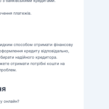
о з банківськими кредитами.
очення платежів.
видким способом отримати фінансову
оформлення кредиту відповідально,
бирати надійного кредитора.
жете отримати потрібні кошти на
проблем.
ня
ту онлайн?