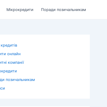
Мікрокредити
Поради позичальникам
 кредитів
ити онлайн
тні компанії
окредити
ди позичальникам
нси