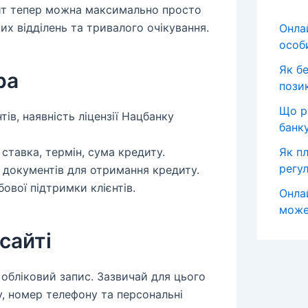
дит тепер можна максимально просто
ких відділень та тривалого очікування.
Онла
особ
Як б
ра
пози
Що р
нтів, наявність ліцензії Нацбанку
банк
ставка, термін, сума кредиту.
Як пл
регул
 документів для отримання кредиту.
бової підтримки клієнтів.
Онла
може
сайті
 обліковий запис. Зазвичай для цього
, номер телефону та персональні