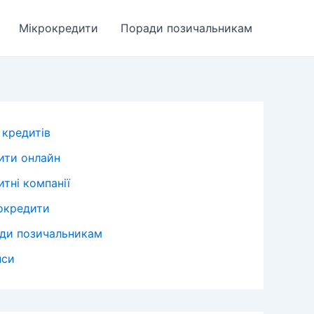
Мікрокредити
Поради позичальникам
 кредитів
ити онлайн
тні компанії
окредити
ди позичальникам
нси