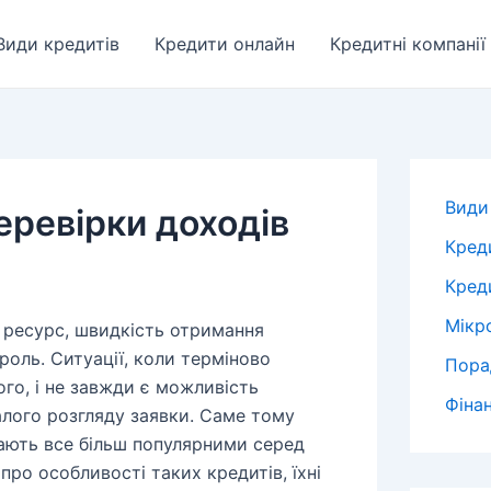
Види кредитів
Кредити онлайн
Кредитні компанії
Види
еревірки доходів
Кред
Креди
Мікр
й ресурс, швидкість отримання
роль. Ситуації, коли терміново
Пора
ого, і не завжди є можливість
Фіна
алого розгляду заявки. Саме тому
тають все більш популярними серед
про особливості таких кредитів, їхні