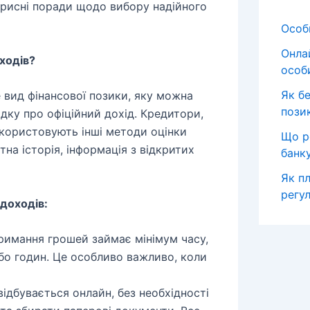
орисні поради щодо вибору надійного
Особи
Онла
ходів?
особ
Як б
е вид фінансової позики, яку можна
пози
дку про офіційний дохід. Кредитори,
икористовують інші методи оцінки
Що р
тна історія, інформація з відкритих
банк
Як пл
регул
 доходів:
римання грошей займає мінімум часу,
бо годин. Це особливо важливо, коли
дбувається онлайн, без необхідності