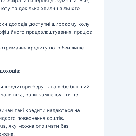
я та збирати паперові документи. Все,
нету та декілька хвилин вільного
рки доходів доступні широкому колу
 офіційного працевлаштування, працює
отримання кредиту потрібен лише
доходів:
и кредитори беруть на себе більший
ичальника, вони компенсують це
ичай такі кредити надаються на
идкого повернення коштів.
а, яку можна отримати без
ежена.