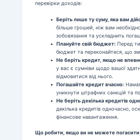
перевірки доходів:
Беріть лише ту суму, яка вам дій
більше грошей, ніж вам необхідно
зобовязання та ускладнить погаш
Плануйте свій бюджет:
Перед тим
бюджет та переконайтеся, що зм
Не беріть кредит, якщо не впевн
у вас є сумніви щодо вашої здат
відмовитися від нього.
Погашайте кредит вчасно:
Намаг
уникнути штрафних санкцій та пог
Не беріть декілька кредитів одн
декілька кредитів одночасно, ос
фінансове навантаження.
Що робити, якщо ви не можете погасити