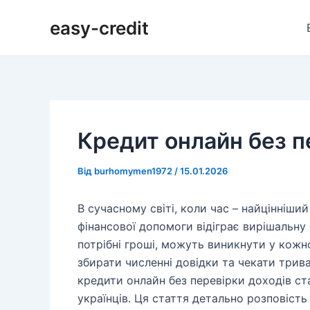
Перейти
Навігація
easy-credit
до
по
вмісту
запису
Кредит онлайн без п
Від
burhomymen1972
/
15.01.2026
В сучасному світі, коли час – найцінніши
фінансової допомоги відіграє вирішальну 
потрібні гроші, можуть виникнути у кожн
збирати численні довідки та чекати трив
кредити онлайн без перевірки доходів с
українців. Ця стаття детально розповість 