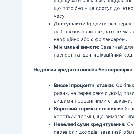
відвідувати банківські відділенн
що потрібно – це доступ до інтер
часу.
Доступність:
Кредити без переві
осіб, включаючи тих, хто не має
неофіційно або є фрілансером.
Мінімальні вимоги:
Зазвичай для 
паспорт та ідентифікаційний код.
Недоліки кредитів онлайн без перевірки 
Високі процентні ставки:
Оскільк
ризик, не перевіряючи дохід поз
вищими процентними ставками.
Короткий термін погашення:
Зазв
короткий термін, що вимагає шв
Невеликі суми кредитування:
Сум
перевірки доходів, зазвичай обм