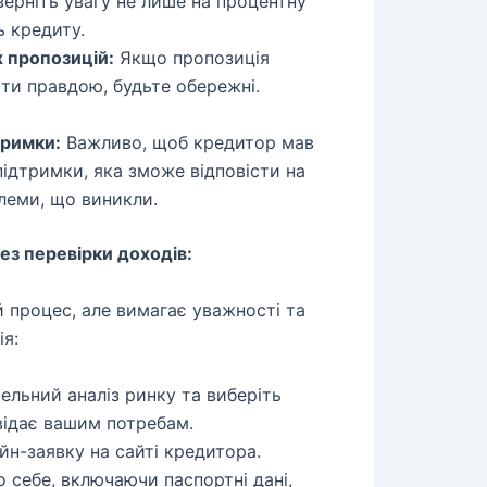
верніть увагу не лише на процентну
ь кредиту.
х пропозицій:
Якщо пропозиція
ти правдою, будьте обережні.
тримки:
Важливо, щоб кредитор мав
ідтримки, яка зможе відповісти на
леми, що виникли.
ез перевірки доходів:
 процес, але вимагає уважності та
ія:
ельний аналіз ринку та виберіть
відає вашим потребам.
йн-заявку на сайті кредитора.
 себе, включаючи паспортні дані,