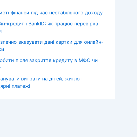
сті фінанси під час нестабільного доходу
йн-кредит і BankID: як працює перевірка
и
езпечно вказувати дані картки для онлайн-
ки
обити після закриття кредиту в МФО чи
у
анувати витрати на дітей, житло і
ярні платежі