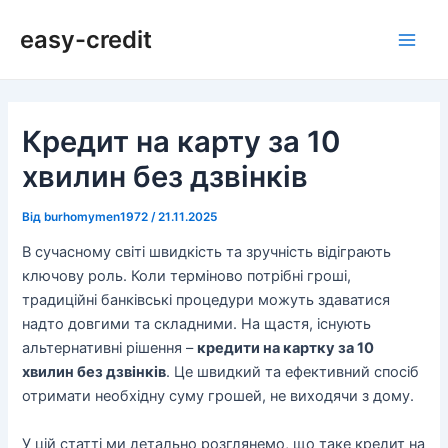
Перейти
Навігація
Main
easy-credit
до
по
Men
вмісту
запису
Кредит на карту за 10
хвилин без дзвінків
Від
burhomymen1972
/
21.11.2025
В сучасному світі швидкість та зручність відіграють
ключову роль. Коли терміново потрібні гроші,
традиційні банківські процедури можуть здаватися
надто довгими та складними. На щастя, існують
альтернативні рішення –
кредити на картку за 10
хвилин без дзвінків
. Це швидкий та ефективний спосіб
отримати необхідну суму грошей, не виходячи з дому.
У цій статті ми детально розглянемо, що таке кредит на