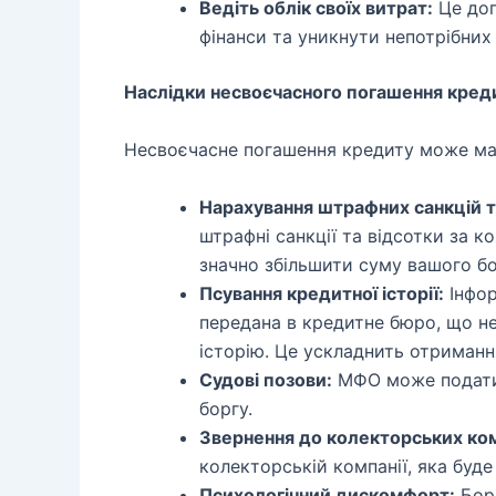
Ведіть облік своїх витрат:
Це доп
фінанси та уникнути непотрібних 
Наслідки несвоєчасного погашення кред
Несвоєчасне погашення кредиту може мат
Нарахування штрафних санкцій та
штрафні санкції та відсотки за 
значно збільшити суму вашого бо
Псування кредитної історії:
Інфор
передана в кредитне бюро, що н
історію. Це ускладнить отриманн
Судові позови:
МФО може подати 
боргу.
Звернення до колекторських ком
колекторській компанії, яка буд
Психологічний дискомфорт:
Борг