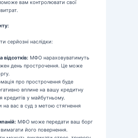
оможе вам контролювати свої
витрат.
иту:
и серйозні наслідки:
 відсотків:
МФО нараховуватимуть
кожен день прострочення. Це може
ргу.
мація про прострочення буде
егативно вплине на вашу кредитну
я кредитів у майбутньому.
на вас в суд з метою стягнення
паній:
МФО може передати ваш борг
е вимагати його повернення.
и можуть викликати стрес, тривогу