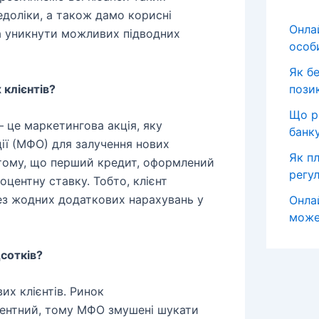
едоліки, а також дамо корисні
Онла
а уникнути можливих підводних
особ
Як б
 клієнтів?
пози
Що р
 – це маркетингова акція, яку
банк
ії (МФО) для залучення нових
Як пл
 тому, що перший кредит, оформлений
регул
оцентну ставку. Тобто, клієнт
без жодних додаткових нарахувань у
Онла
може
сотків?
их клієнтів. Ринок
рентний, тому МФО змушені шукати