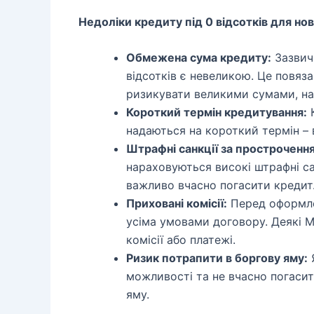
Недоліки кредиту під 0 відсотків для нов
Обмежена сума кредиту:
Зазвич
відсотків є невеликою. Це повяз
ризикувати великими сумами, на
Короткий термін кредитування:
К
надаються на короткий термін – в
Штрафні санкції за прострочення
нараховуються високі штрафні сан
важливо вчасно погасити кредит
Приховані комісії:
Перед оформле
усіма умовами договору. Деякі 
комісії або платежі.
Ризик потрапити в боргову яму:
Я
можливості та не вчасно погаси
яму.