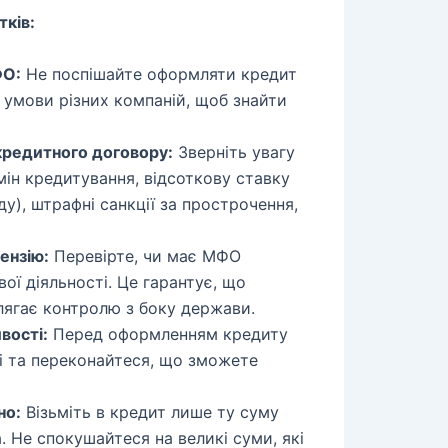
тків:
ФО:
Не поспішайте оформляти кредит
 умови різних компаній, щоб знайти
кредитного договору:
Зверніть увагу
рмін кредитування, відсоткову ставку
ду), штрафні санкції за прострочення,
ензію:
Перевірте, чи має МФО
ої діяльності. Це гарантує, що
лягає контролю з боку держави.
вості:
Перед оформленням кредиту
ті та переконайтеся, що зможете
но:
Візьміть в кредит лише ту суму
. Не спокушайтеся на великі суми, які