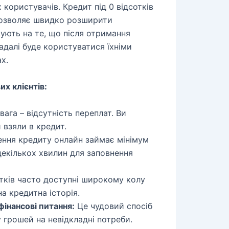
 користувачів. Кредит під 0 відсотків
дозволяє швидко розширити
вують на те, що після отримання
надалі буде користуватися їхніми
х.
их клієнтів:
ага – відсутність переплат. Ви
и взяли в кредит.
ня кредиту онлайн займає мінімум
декількох хвилин для заповнення
отків часто доступні широкому колу
на кредитна історія.
інансові питання:
Це чудовий спосіб
грошей на невідкладні потреби.