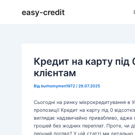
Перейти
Навігація
easy-credit
до
по
вмісту
запису
Кредит на карту під 
клієнтам
Від
burhomymen1972
/
29.07.2025
Сьогодні на ринку мікрокредитування в У
пропозиції Кредит на карту під 0 відсотк
виглядає надзвичайно привабливо, адже 
грошей без жодних переплат. Проте, чи ді
перший погляд? У цій статті ми детально