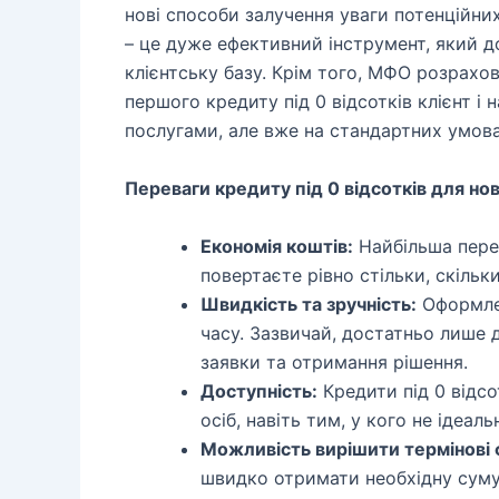
нові способи залучення уваги потенційних
– це дуже ефективний інструмент, який 
клієнтську базу. Крім того, МФО розрахо
першого кредиту під 0 відсотків клієнт і 
послугами, але вже на стандартних умова
Переваги кредиту під 0 відсотків для нов
Економія коштів:
Найбільша перев
повертаєте рівно стільки, скільк
Швидкість та зручність:
Оформлен
часу. Зазвичай, достатньо лише 
заявки та отримання рішення.
Доступність:
Кредити під 0 відс
осіб, навіть тим, у кого не ідеаль
Можливість вирішити термінові ф
швидко отримати необхідну суму 