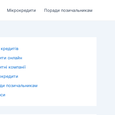
Мікрокредити
Поради позичальникам
 кредитів
ити онлайн
тні компанії
окредити
ди позичальникам
нси