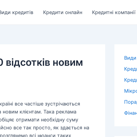
Види кредитів
Кредити онлайн
Кредитні компанії
Види
0 відсотків новим
Кред
Креди
Мікр
Пора
країні все частіше зустрічаються
ів новим клієнтам. Така реклама
Фіна
обіцяє отримати необхідну суму
йсно все так просто, як здається на
 розглянемо всі нюанси таких