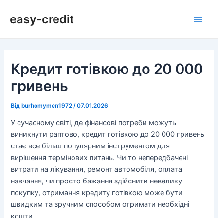
Перейти
Навігація
Main
easy-credit
до
по
Men
вмісту
запису
Кредит готівкою до 20 000
гривень
Від
burhomymen1972
/
07.01.2026
У сучасному світі, де фінансові потреби можуть
виникнути раптово, кредит готівкою до 20 000 гривень
стає все більш популярним інструментом для
вирішення термінових питань. Чи то непередбачені
витрати на лікування, ремонт автомобіля, оплата
навчання, чи просто бажання здійснити невелику
покупку, отримання кредиту готівкою може бути
швидким та зручним способом отримати необхідні
кошти.