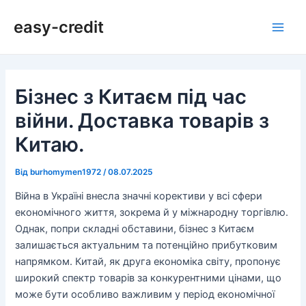
Перейти
Навігація
Main
easy-credit
до
по
Men
вмісту
запису
Бізнес з Китаєм під час
війни. Доставка товарів з
Китаю.
Від
burhomymen1972
/
08.07.2025
Війна в Україні внесла значні корективи у всі сфери
економічного життя, зокрема й у міжнародну торгівлю.
Однак, попри складні обставини, бізнес з Китаєм
залишається актуальним та потенційно прибутковим
напрямком. Китай, як друга економіка світу, пропонує
широкий спектр товарів за конкурентними цінами, що
може бути особливо важливим у період економічної