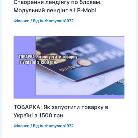
Створення лендінгу по блокам.
Модульний лендінг в LP-Mobi
Фінанси
/ Від
burhomymen1972
ТОВАРКА: Як запустити товарку в
Україні з 1500 грн.
Фінанси
/ Від
burhomymen1972